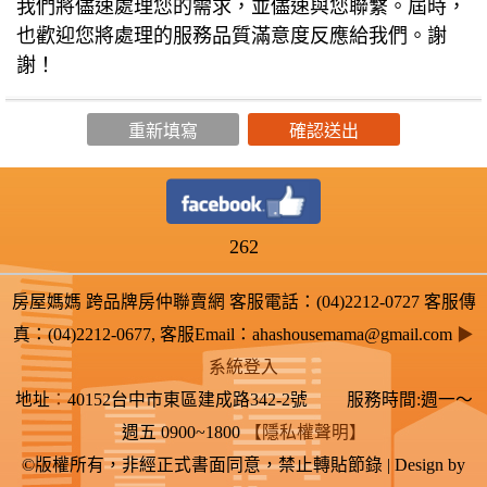
我們將儘速處理您的需求，並儘速與您聯繫。屆時，
也歡迎您將處理的服務品質滿意度反應給我們。謝
謝！
262
房屋媽媽 跨品牌房仲聯賣網 客服電話：(04)2212-0727 客服傳
真：(04)2212-0677, 客服Email：ahashousemama@gmail.com
▶
系統登入
地址
：
40152台中市東區建成路342-2號 服務時間:週一～
週五 0900~1800
【隱私權聲明】
©版權所有，非經正式書面同意，禁止轉貼節錄 | Design by