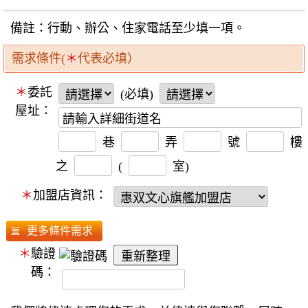
備註：行動、辦公、住家電話至少填一項。
需求條件(
＊
代表必填）
＊
委託
(必填)
屋址：
巷
弄
號
樓
之
(
室)
＊
加盟店資訊：
＊
驗證
碼：