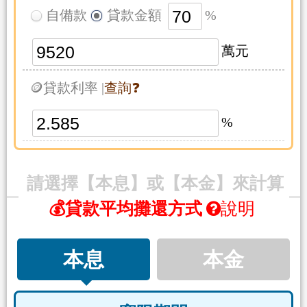
自備款
貸款金額
%
萬元
🪙貸款利率 |
查詢❓
%
請選擇【本息】或【本金】來計算
💰貸款平均攤還方式
說明
本息
本金