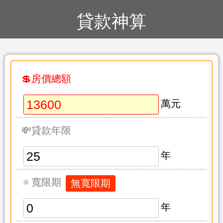
貸款神算
💲房價總額
萬元
💸貸款年限
年
🔅寬限期
年