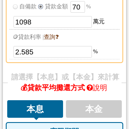
自備款
貸款金額
%
萬元
🪙貸款利率 |
查詢❓
%
請選擇【本息】或【本金】來計算
💰貸款平均攤還方式
說明
本息
本金