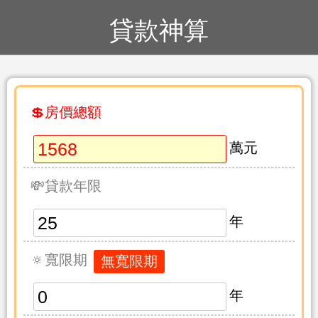
貸款神算
💲房價總額
萬元
💸貸款年限
年
🔅寬限期
年