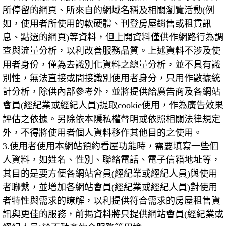
所停留的網頁、所來自的網域名稱及相關瀏覽活動
(
例
如，使用者所使用的軟硬體、刊登房屋銷售或租賃訊
息、點選的網頁
)
等資料，但上開資料僅供作網路行為調
查與流量分析，以利改善服務品質。上述資料不涉及使
用者身份，僅為去識別化資料之總量分析，並不具有識
別性，無法直接或間接識別使用者身分，只用作數據統
計分析，除供內部參考外，並將提供給廣告商及各網站
會員
(
經紀業或經紀人員
)
提取
cookie
使用，作為廣告效果
評估之依據。另除依本隱私權聲明或依照相關法律規定
外，不得將使用者個人資料移作其他目的之使用。
3.
使用者使用本網站預約看屋功能時，需要填寫一些個
人資料，如姓名、性別、聯絡電話、電子信箱地址等，
其目的是要方便各網站會員
(
經紀業或經紀人員
)
與使用
者聯繫，並增加各網站會員
(
經紀業或經紀人員
)
對使用
者特性與需求的瞭解，以利提供符合需求的房屋租售資
訊與更佳的服務，前揭資料將只提供網站會員
(
經紀業或