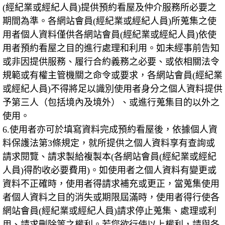
(
經紀業或經紀人員
)
提供預約看屋及仲介服務所必要之
期間為準。各網站會員
(
經紀業或經紀人員
)
所蒐集之使
用者個人資料僅供各網站會員
(
經紀業或經紀人員
)
依使
用者預約看屋之目的進行處理和利用。如未經事前告知
或非因提供服務、履行合約義務之必要、或依相關法令
規範或有權主管機關之命令或要求，各網站會員
(
經紀業
或經紀人員
)
不得將足以識別使用者身分之個人資料提供
予第三人（包括境內及境外）、或進行蒐集目的以外之
使用。
6.
使用者亦可於填寫資料完成預約看屋後，依據個人資
料保護法第
3
條規定，就所提供之個人資料享有查詢或
請求閱覽、請求製給複製本
(
各網站會員
(
經紀業或經紀
人員
)
得酌收必要費用
)
。如使用者之個人資料有變更或
資料不正確時，使用者得請求補充或更正，當蒐集使用
者個人資料之目的消失或期限屆滿時，使用者得行使各
網站會員
(
經紀業或經紀人員
)
請求停止蒐集、處理或利
用、請求刪除等之權利。若您欲行使以上權利，請與各