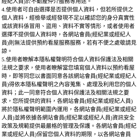
經紀人員
)
於不動產仲介服務等用途。
4.
使用者可自由選擇是否提供個人資料，但若所提供之
個人資料，經檢舉或經發現不足以確認您的身分真實性
或該資料係冒用、盜用、資料不實等情形，或者使用者
選擇不提供個人資料時，各網站會員
(
經紀業或經紀人
員
)
則無法提供預約看屋服務服務，若有不便之處敬請見
諒。
5.
使用者瞭解本隱私權聲明符合個人資料保護法及相關
法規之要求，使用者瞭解當您填寫個人資料以預約看屋
時，即等同您以書面同意各該網站會員
(
經紀業或經紀人
員
)
得依本隱私權聲明之內容蒐集、處理及利用您的個人
資料；此一同意符合個人資料保護法及相關法規之要
求，您所提供的資料，各網站會員
(
經紀業或經紀人員
)
將於隱私權聲明範圍內運用，各網站會員
(
經紀業或經紀
人員
)
並將依據各網站會員
(
經紀業或經紀人員
)
資訊安全
政策及規範提供最嚴格的管理及保護。各網站會員
(
經紀
業或經紀人員
)
保留您個人資料的期限，以各網站會員