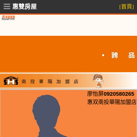
惠雙房屋
[首頁]
廖怡屏
0920580265
惠双南投華陽加盟店