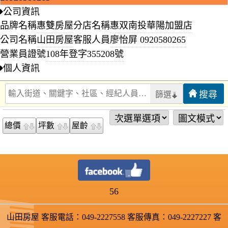
公司資訊
品牌名稱
惠雙房屋
分店名稱
惠双南投華陽加盟店
公司名稱
山田房屋
客服人員
廖怡屏
0920580265
營業員證號
108年登字355208號
個人資訊
篩選
總價
坪數
屋齡
56
山田房屋 客服電話：049-2227558 客服傳真：049-2227227 客