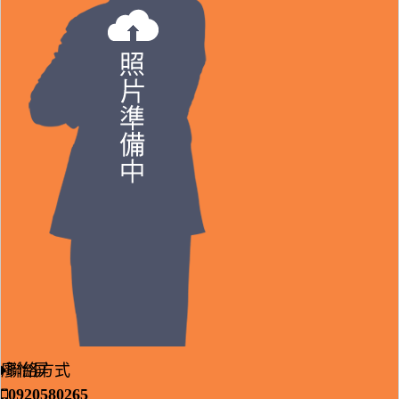
廖怡屏
聯絡方式
0920580265