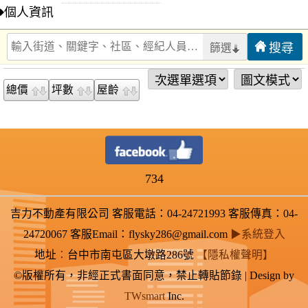
個人資訊
篩選
總價
坪數
屋齡
734
吉力不動產有限公司 客服電話：04-24721993 客服傳真：04-
24720067 客服Email：flysky286@gmail.com
▶系統登入
地址
：
台中市南屯區大墩路286號
【隱私權聲明】
©版權所有，非經正式書面同意，禁止轉貼節錄 | Design by
TWsmart
Inc.