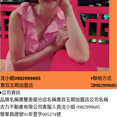
沈小姐
沈小姐
0982999685
聯絡方式
惠双五期加盟店
0982999685
公司資訊
品牌名稱
惠雙房屋
分店名稱
惠双五期加盟店
公司名稱
吉力不動產有限公司
客服人員
沈小姐
0982999685
營業員證號
91年登字005274號