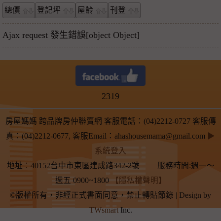
總價
登記坪
屋齡
刊登
Ajax request 發生錯誤[object Object]
2319
房屋媽媽 跨品牌房仲聯賣網 客服電話：(04)2212-0727 客服傳
真：(04)2212-0677, 客服Email：ahashousemama@gmail.com
▶
系統登入
地址
：
40152台中市東區建成路342-2號 服務時間:週一～
週五 0900~1800
【隱私權聲明】
©版權所有，非經正式書面同意，禁止轉貼節錄 | Design by
TWsmart
Inc.