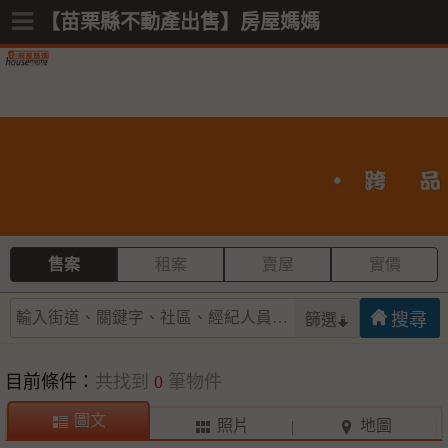
【苗栗縣不動產出售】房屋媽媽
售案
租案
賣屋
實價
篩選
目前條件：
共找到
0
筆物件
圖文
照片
地圖