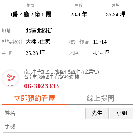
格局
屋齡
建坪
3房 2 廳 2 衛 1 陽
28.3 年
35.24 坪
北區北園街
地址
大樓 /住家
11 /14
型態/類別
樓別/樓高
25.28 坪
4.14 坪
主+附
地坪
南北中華加盟店(富程不動產仲介企業社)
台南市永康區中華路649號1樓
06-3023333
立即預約看屋
線上提問
先生
小姐