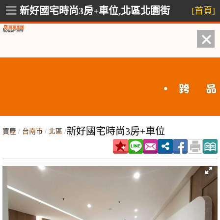
新好國宅時尚3房+車位,北區北園街
[首頁]
新好國宅時尚3房+車位
買屋
/
台南市
/
北區
/