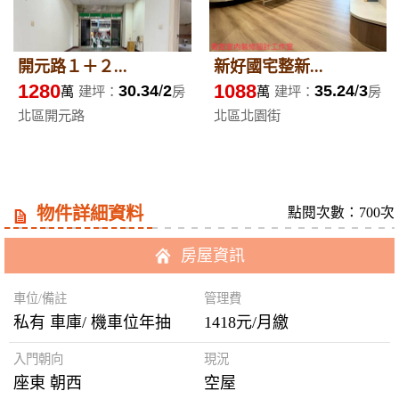
開元路１＋２...
新好國宅整新...
1280
1088
30.34
2
35.24
3
萬
建坪：
房
萬
建坪：
房
北區開元路
北區北園街
物件詳細資料
點閱次數：700次
房屋資訊
車位/備註
管理費
私有 車庫/ 機車位年抽
1418元/月繳
入門朝向
現況
座東 朝西
空屋