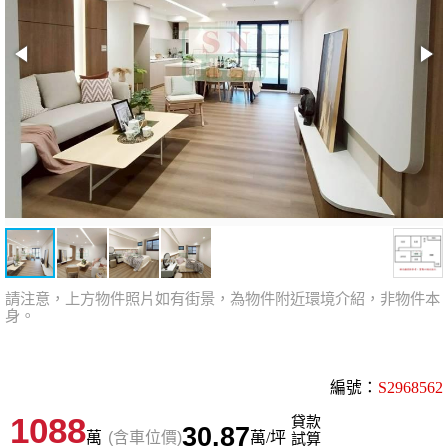
請注意，上方物件照片如有街景，為物件附近環境介紹，非物件本
身。
編號：
S2968562
1088
貸款
30.87
萬
(含車位價)
萬/坪
試算