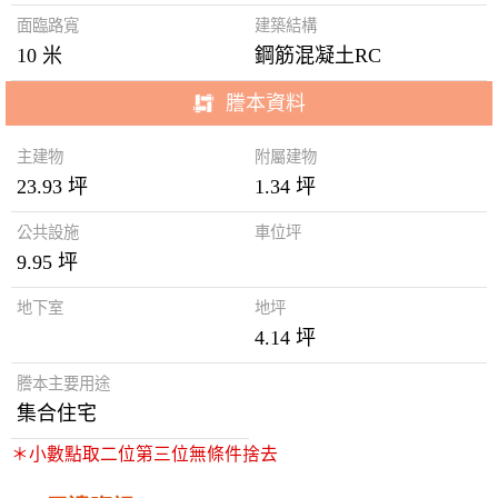
面臨路寬
建築結構
10 米
鋼筋混凝土RC
謄本資料
主建物
附屬建物
23.93 坪
1.34 坪
公共設施
車位坪
9.95 坪
地下室
地坪
4.14 坪
謄本主要用途
集合住宅
＊小數點取二位第三位無條件捨去