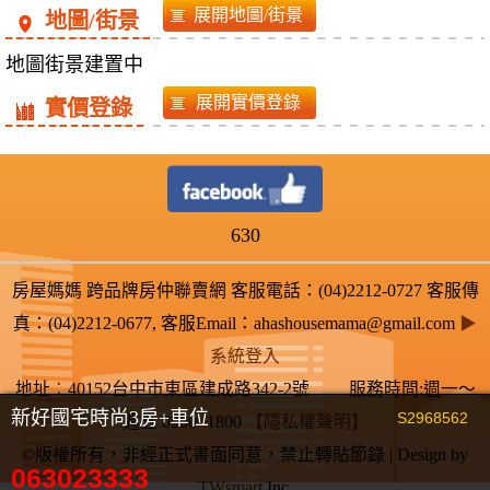
地圖/街景
地圖街景建置中
實價登錄
630
房屋媽媽 跨品牌房仲聯賣網 客服電話：(04)2212-0727 客服傳
真：(04)2212-0677, 客服Email：ahashousemama@gmail.com
▶
系統登入
地址
：
40152台中市東區建成路342-2號 服務時間:週一～
新好國宅時尚3房+車位
S2968562
週五 0900~1800
【隱私權聲明】
©版權所有，非經正式書面同意，禁止轉貼節錄 | Design by
063023333
TWsmart
Inc.