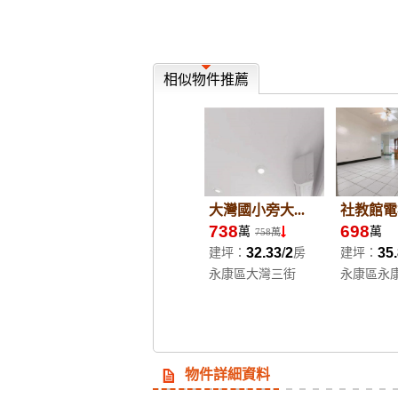
相似物件推薦
大灣國小旁大...
社教館電梯
738
698
萬
萬
758萬
32.33
2
35
建坪：
房
建坪：
永康區大灣三街
永康區永
物件詳細資料