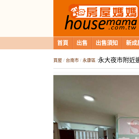
首頁
出售
出售須知
新成
永大夜市附近
買屋
/
台南市
/
永康區
/