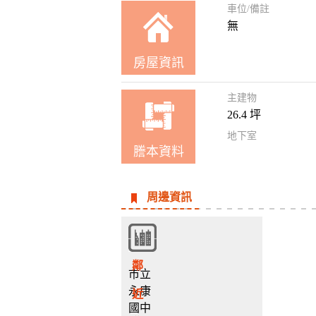
車位/備註
無
房屋資訊
主建物
26.4 坪
地下室
謄本資料
周邊資訊
鄰
市立
永康
近
國中