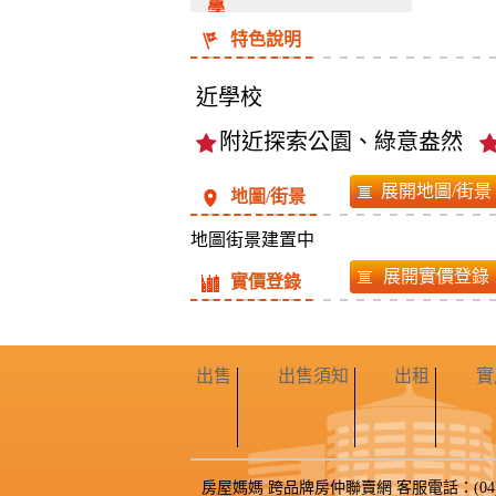
學
特色說明
校(2
近學校
公
附近探索公園、綠意盎然
里
內)
地圖/街景
地圖街景建置中
實價登錄
出售
出售須知
出租
實
房屋媽媽 跨品牌房仲聯賣網 客服電話：(04)2212-07