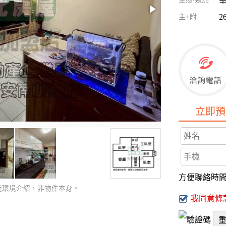
2
主+附
立即預
方便聯絡時
近環境介紹，非物件本身。
我同意條