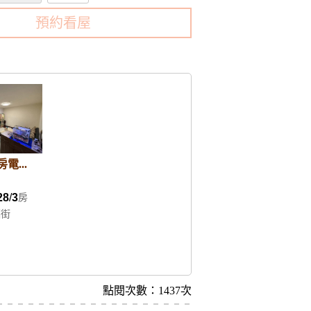
預約看屋
電...
28
3
房
福街
點閱次數：1437次