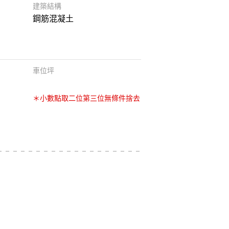
建築結構
鋼筋混凝土
車位坪
＊小數點取二位第三位無條件捨去