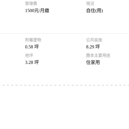
管理費
現況
1500元/月繳
自住(用)
附屬建物
公共設施
0.58 坪
8.29 坪
地坪
謄本主要用途
3.28 坪
住家用