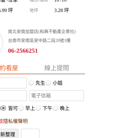
6.99 坪
3.28 坪
地坪
南北安南加盟店(和典不動產企業社)
台南市安南區安中路二段28號1樓
06-2566251
約看屋
線上提問
先生
小姐
間
皆可
早上
下午
晚上
款
隱私權聲明