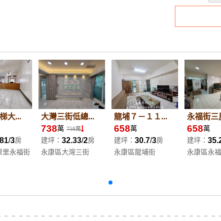
大...
大灣三街低總...
龍埔７－１１...
永福街三房
738
658
658
萬
萬
萬
758萬
.81
3
32.33
2
30.7
3
35.
房
建坪：
房
建坪：
房
建坪：
康里永福街
永康區大灣三街
永康區龍埔街
永康區永