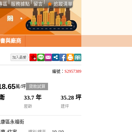
專區
服務據點
留言
追蹤清單
書與廠商
編號：
S2957389
18.65
萬/坪
貸款試算
 衛
33.7 年
35.28 坪
屋齡
建坪
永康區永福街
廈 /住家
10 /10
樓別/樓高