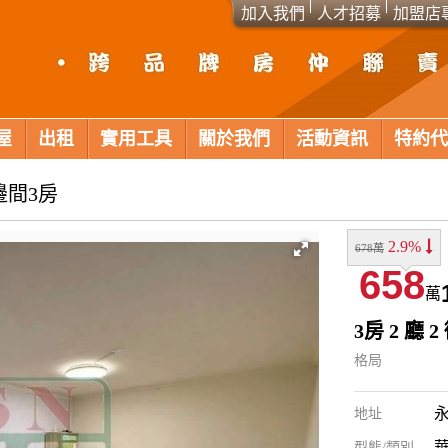
加入我們
人才招募
加盟店
屋
出租
實用工具
關於我們
活動資訊
特約代
邊間3房
2.9%
678萬
658
萬
3房 2 廳 2
格局
地址
華
型態/類別