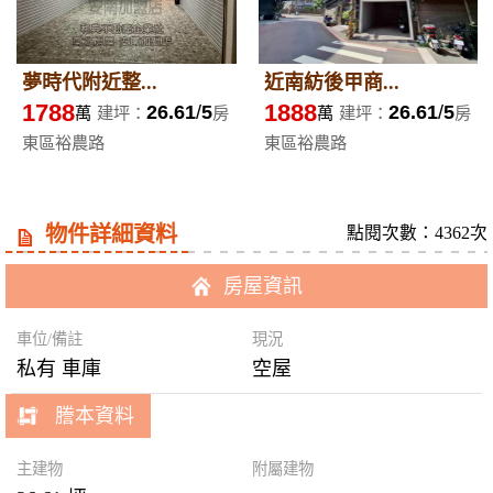
夢時代附近整...
近南紡後甲商...
1788
1888
26.61
5
26.61
5
萬
建坪：
房
萬
建坪：
房
東區裕農路
東區裕農路
物件詳細資料
點閱次數：4362次
房屋資訊
車位/備註
現況
私有 車庫
空屋
謄本資料
主建物
附屬建物