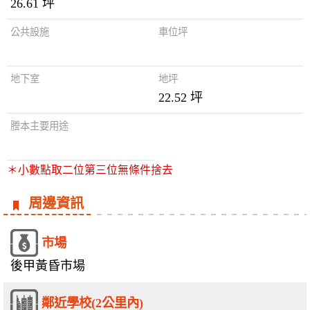
26.61 坪
公共設施
車位坪
地下室
地坪
22.52 坪
謄本主要用途
＊小數點取二位第三位無條件捨去
周邊資訊
市場
後甲黃昏市場
鄰近學校(2公里內)