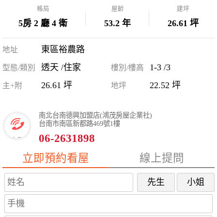
格局
屋齡
建坪
5房 2 廳 4 衛
53.2 年
26.61 坪
東區裕農路
地址
透天 /住家
1-3 /3
型態/類別
樓別/樓高
26.61 坪
22.52 坪
主+附
地坪
南北台南德興加盟店(鴻茂房屋企業社)
台南市南區新都路469號1樓
06-2631898
立即預約看屋
線上提問
先生
小姐