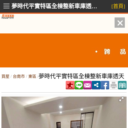
夢時代平實特區全棟整新車庫透天,東區裕農路
[首頁]
夢時代平實特區全棟整新車庫透天
買屋
/
台南市
/
東區
/