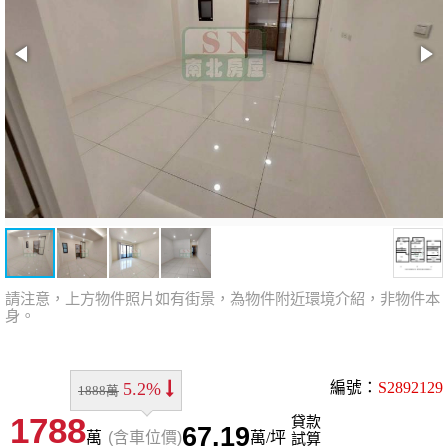
請注意，上方物件照片如有街景，為物件附近環境介紹，非物件本
身。
5.2%
編號：
S2892129
1888萬
1788
貸款
67.19
萬
(含車位價)
萬/坪
試算