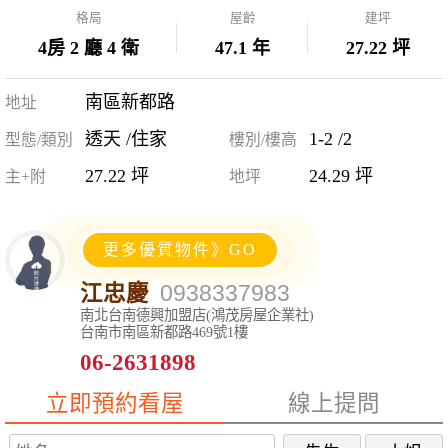
格局
屋齡
建坪
4房 2 廳 4 衛
47.1 年
27.22 坪
南區新都路
地址
透天 /住家
1-2 /2
型態/類別
樓別/樓高
27.22 坪
24.29 坪
主+附
地坪
更多優質物件》GO
江忠慶
0938337983
南北台南德興加盟店(鴻茂房屋企業社)
台南市南區新都路469號1樓
06-2631898
立即預約看屋
線上提問