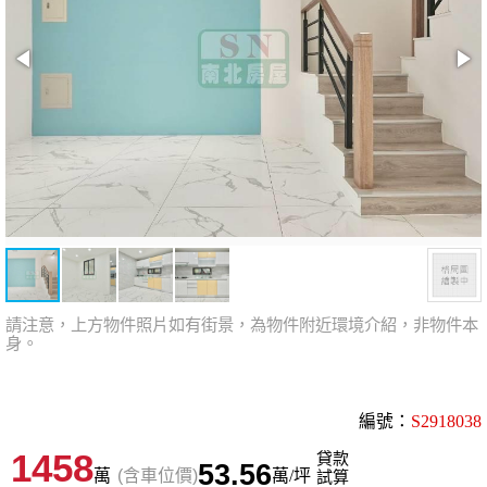
請注意，上方物件照片如有街景，為物件附近環境介紹，非物件本
身。
編號：
S2918038
1458
貸款
53.56
萬
(含車位價)
萬/坪
試算