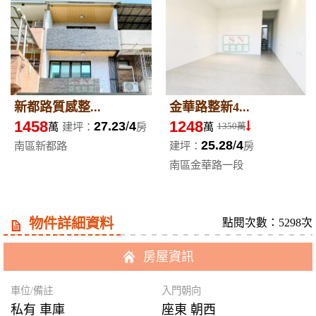
新都路質感整...
金華路整新4...
1458
1248
27.23
4
萬
建坪：
房
萬
1350萬
25.28
4
南區新都路
建坪：
房
南區金華路一段
物件詳細資料
點閱次數：5298次
房屋資訊
車位/備註
入門朝向
私有 車庫
座東 朝西