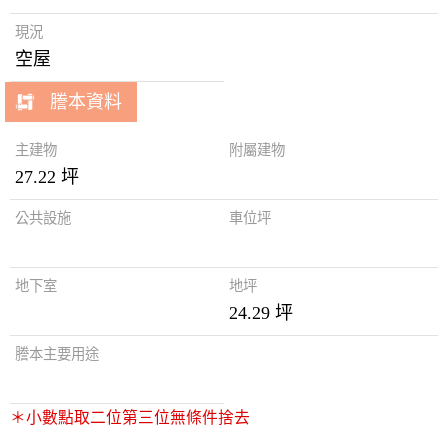
現況
空屋
謄本資料
主建物
附屬建物
27.22 坪
公共設施
車位坪
地下室
地坪
24.29 坪
謄本主要用途
＊小數點取二位第三位無條件捨去