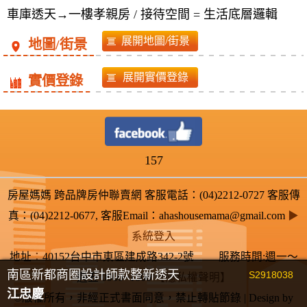
車庫透天→一樓孝親房 / 接待空間 = 生活底層邏輯
地圖/街景
實價登錄
157
房屋媽媽 跨品牌房仲聯賣網 客服電話：(04)2212-0727 客服傳
真：(04)2212-0677, 客服Email：ahashousemama@gmail.com
▶
系統登入
地址
：
40152台中市東區建成路342-2號 服務時間:週一～
南區新都商圈設計師款整新透天
S2918038
週五 0900~1800
【隱私權聲明】
江忠慶
©版權所有，非經正式書面同意，禁止轉貼節錄 | Design by