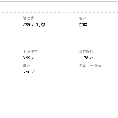
管理費
現況
2280元/月繳
空屋
附屬建物
公共設施
3.99 坪
11.78 坪
地坪
謄本主要用途
5.96 坪