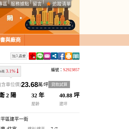
專區
服務據點
留言
追蹤清單
書與廠商
編號：
S2923857
3.1%
99萬
23.68
(含車位價)
萬/坪
貸款試算
 衛 2 陽
32 年
40.88 坪
屋齡
建坪
安平區建平一街
廈 /住家
7 /7
樓別/樓高