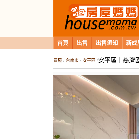
首頁
出售
出售須知
新成
安平區｜慈濟
買屋
/
台南市
/
安平區
/