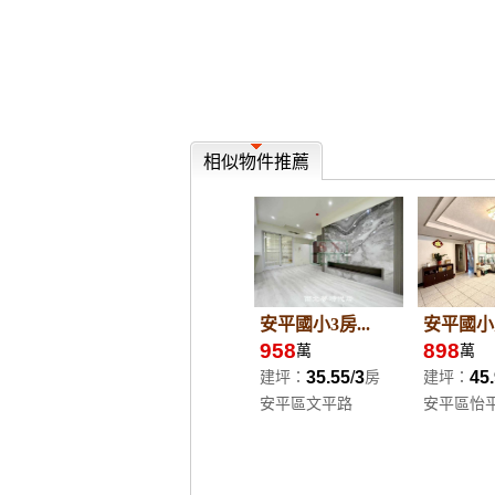
相似物件推薦
安平國小3房...
安平國小寬
958
898
萬
萬
35.55
3
45
建坪：
房
建坪：
安平區文平路
安平區怡