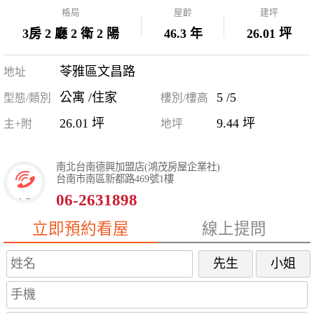
格局
屋齡
建坪
3房 2 廳 2 衛 2 陽
46.3 年
26.01 坪
苓雅區文昌路
地址
公寓 /住家
5 /5
型態/類別
樓別/樓高
26.01 坪
9.44 坪
主+附
地坪
南北台南德興加盟店(鴻茂房屋企業社)
台南市南區新都路469號1樓
06-2631898
立即預約看屋
線上提問
先生
小姐