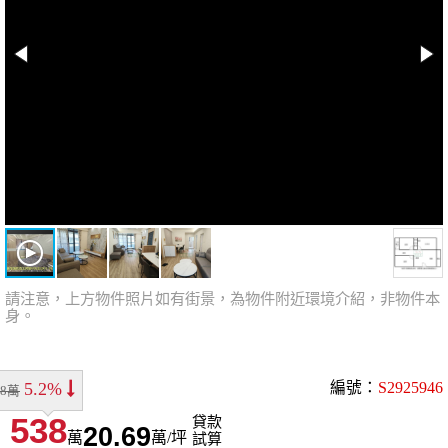
請注意，上方物件照片如有街景，為物件附近環境介紹，非物件本
身。
5.2%
編號：
S2925946
68萬
538
貸款
20.69
萬
萬/坪
試算