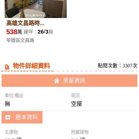
高雄文昌路時...
538
26
3
萬
建坪：
房
苓雅區文昌路
物件詳細資料
點閱次數：3307次
房屋資訊
車位/備註
現況
無
空屋
謄本資料
主建物
附屬建物