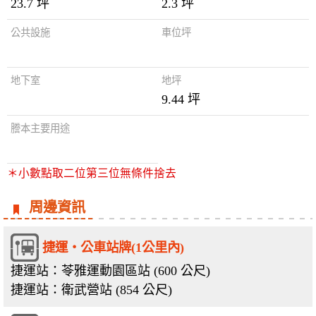
23.7 坪
2.3 坪
公共設施
車位坪
地下室
地坪
9.44 坪
謄本主要用途
＊小數點取二位第三位無條件捨去
周邊資訊
捷運‧公車站牌(1公里內)
捷運站：苓雅運動園區站 (600 公尺)
捷運站：衛武營站 (854 公尺)