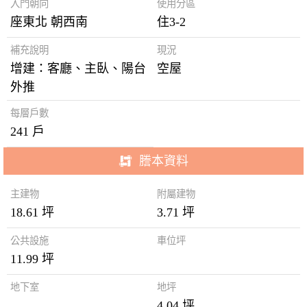
入門朝向
使用分區
座東北 朝西南
住3-2
補充說明
現況
增建：客廳、主臥、陽台
空屋
外推
每層戶數
241 戶
謄本資料
主建物
附屬建物
18.61 坪
3.71 坪
公共設施
車位坪
11.99 坪
地下室
地坪
4.04 坪