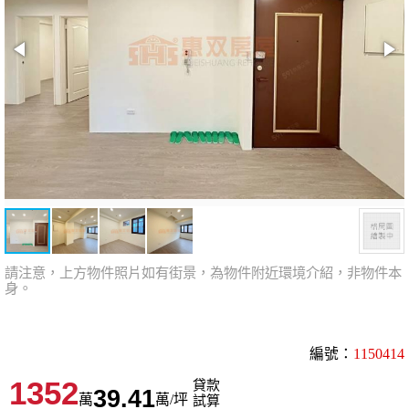
請注意，上方物件照片如有街景，為物件附近環境介紹，非物件本
身。
編號：
1150414
1352
貸款
39.41
萬
萬/坪
試算