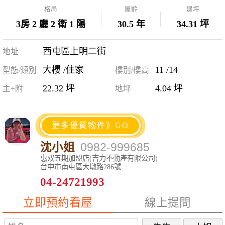
格局
屋齡
建坪
3房 2 廳 2 衛 1 陽
30.5 年
34.31 坪
西屯區上明二街
地址
大樓 /住家
11 /14
型態/類別
樓別/樓高
22.32 坪
4.04 坪
主+附
地坪
更多優質物件》GO
沈小姐
0982-999685
惠双五期加盟店(吉力不動產有限公司)
台中市南屯區大墩路286號
04-24721993
立即預約看屋
線上提問