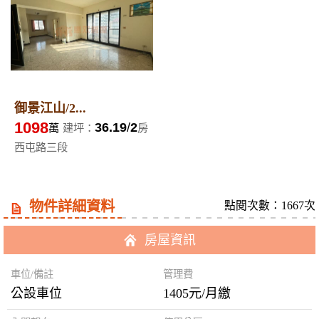
御景江山/2...
1098
36.19
2
萬
建坪：
房
西屯路三段
物件詳細資料
點閱次數：1667次
房屋資訊
車位/備註
管理費
公設車位
1405元/月繳