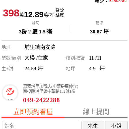
編號：
S2898362
398
貸款
12.89
萬
萬/坪
試算
格局
建坪
3房 2 廳 1.5 衛
30.87 坪
埔里鎮南安路
地址
大樓 /住家
11 /11
型態/類別
樓別/樓高
24.54 坪
4.91 坪
主+附
地坪
惠双埔里加盟店(中華房屋仲介)
南投縣埔里鎮中華路152號1樓
049-2422288
立即預約看屋
線上提問
先生
小姐