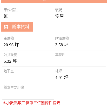
車位/備註
現況
無
空屋
謄本資料
主建物
附屬建物
20.96 坪
3.58 坪
公共設施
車位坪
6.32 坪
地下室
地坪
4.91 坪
謄本主要用途
＊小數點取二位第三位無條件捨去