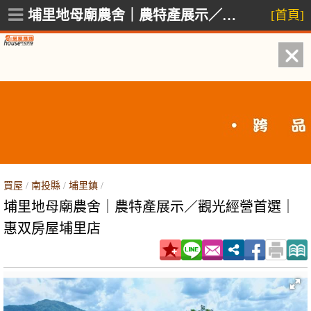
埔里地母廟農舍｜農特產展示／觀光經營首選｜惠双房屋埔里店,埔里鎮慈恩街
[首頁]
買屋
/
南投縣
/
埔里鎮
/
埔里地母廟農舍｜農特產展示／觀光經營首選｜
惠双房屋埔里店