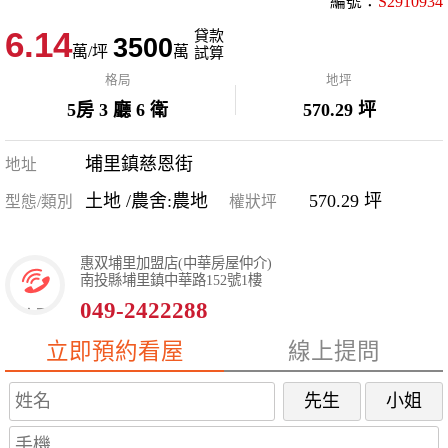
編號：
S2910934
6.14
貸款
3500
萬/坪
萬
試算
格局
地坪
5房 3 廳 6 衛
570.29 坪
埔里鎮慈恩街
地址
土地 /農舍:農地
570.29 坪
型態/類別
權狀坪
惠双埔里加盟店(中華房屋仲介)
南投縣埔里鎮中華路152號1樓
049-2422288
立即預約看屋
線上提問
先生
小姐