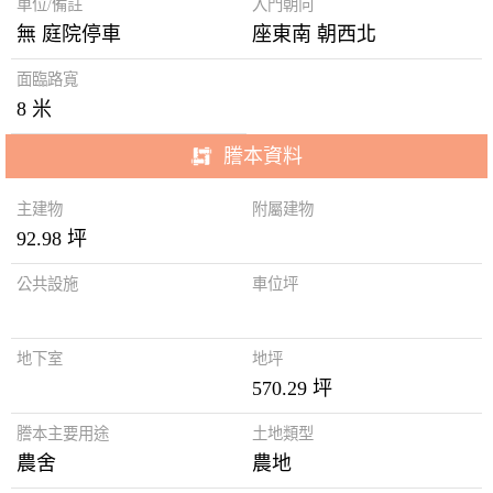
車位/備註
入門朝向
無 庭院停車
座東南 朝西北
面臨路寬
8 米
謄本資料
主建物
附屬建物
92.98 坪
公共設施
車位坪
地下室
地坪
570.29 坪
謄本主要用途
土地類型
農舍
農地