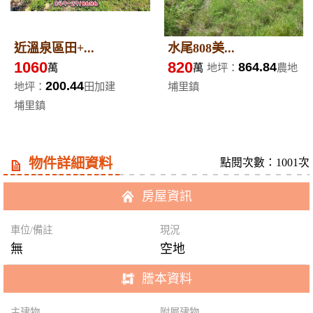
近溫泉區田+...
水尾808美...
1060
820
864.84
萬
萬
地坪：
農地
200.44
地坪：
田加建
埔里鎮
埔里鎮
物件詳細資料
點閱次數：1001次
房屋資訊
車位/備註
現況
無
空地
謄本資料
主建物
附屬建物