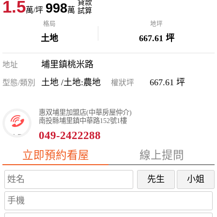
1.5
貸款
998
萬/坪
萬
試算
格局
地坪
土地
667.61 坪
埔里鎮桃米路
地址
土地 /土地:農地
667.61 坪
型態/類別
權狀坪
惠双埔里加盟店(中華房屋仲介)
南投縣埔里鎮中華路152號1樓
049-2422288
立即預約看屋
線上提問
先生
小姐