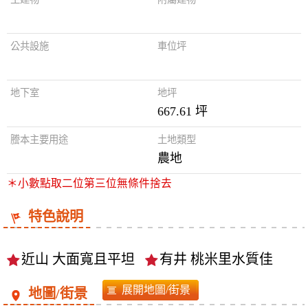
公共設施
車位坪
地下室
地坪
667.61 坪
謄本主要用途
土地類型
農地
＊小數點取二位第三位無條件捨去
特色說明
近山 大面寬且平坦
有井 桃米里水質佳
地圖/街景