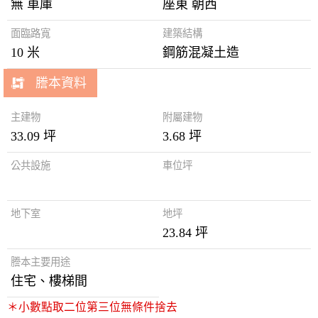
無 車庫
座東 朝西
面臨路寬
建築結構
10 米
鋼筋混凝土造
謄本資料
主建物
附屬建物
33.09 坪
3.68 坪
公共設施
車位坪
地下室
地坪
23.84 坪
謄本主要用途
住宅、樓梯間
＊小數點取二位第三位無條件捨去