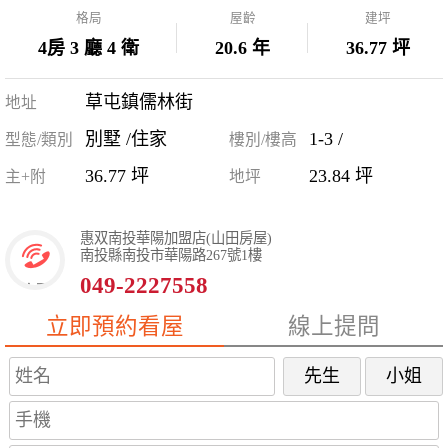
格局
屋齡
建坪
4房 3 廳 4 衛
20.6 年
36.77 坪
草屯鎮儒林街
地址
別墅 /住家
1-3 /
型態/類別
樓別/樓高
36.77 坪
23.84 坪
主+附
地坪
惠双南投華陽加盟店(山田房屋)
南投縣南投市華陽路267號1樓
049-2227558
立即預約看屋
線上提問
先生
小姐