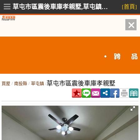
草屯市區震後車庫孝親墅,草屯鎮儒林街
[首頁]
草屯市區震後車庫孝親墅
買屋
/
南投縣
/
草屯鎮
/