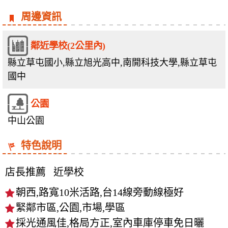
周邊資訊
鄰近學校(2公里內)
縣立草屯國小,縣立旭光高中,南開科技大學,縣立草屯
國中
公園
中山公園
特色說明
店長推薦
近學校
朝西,路寬10米活路,台14線旁動線極好
緊鄰市區,公園,市場,學區
採光通風佳,格局方正,室內車庫停車免日曬