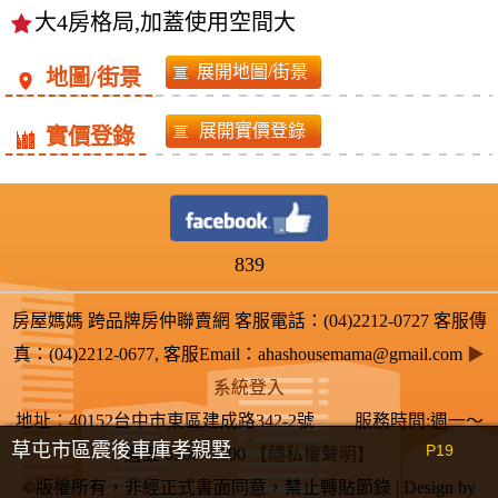
大4房格局,加蓋使用空間大
地圖/街景
實價登錄
839
房屋媽媽 跨品牌房仲聯賣網 客服電話：(04)2212-0727 客服傳
真：(04)2212-0677, 客服Email：ahashousemama@gmail.com
▶
系統登入
地址
：
40152台中市東區建成路342-2號 服務時間:週一～
草屯市區震後車庫孝親墅
P19
週五 0900~1800
【隱私權聲明】
©版權所有，非經正式書面同意，禁止轉貼節錄 | Design by