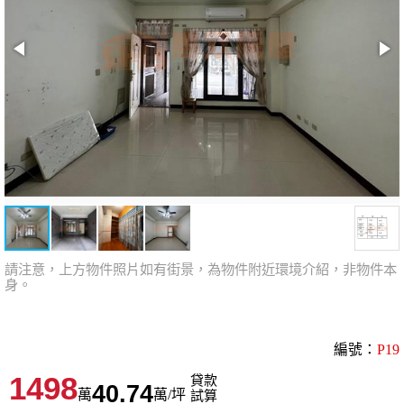
請注意，上方物件照片如有街景，為物件附近環境介紹，非物件本
身。
編號：
P19
1498
貸款
40.74
萬
萬/坪
試算