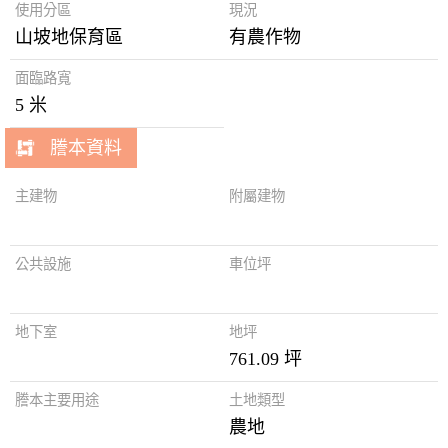
使用分區
現況
山坡地保育區
有農作物
面臨路寬
5 米
謄本資料
主建物
附屬建物
公共設施
車位坪
地下室
地坪
761.09 坪
謄本主要用途
土地類型
農地