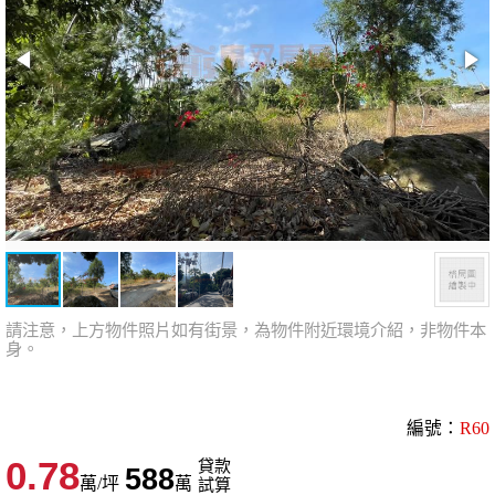
請注意，上方物件照片如有街景，為物件附近環境介紹，非物件本
身。
編號：
R60
0.78
貸款
588
萬/坪
萬
試算