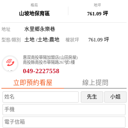
格局
地坪
山坡地保育區
761.09 坪
水里鄉永樂巷
地址
土地 /土地:農地
761.09 坪
型態/類別
權狀坪
惠双南投華陽加盟店(山田房屋)
南投縣南投市華陽路267號1樓
049-2227558
立即預約看屋
線上提問
先生
小姐