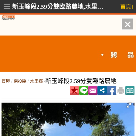
新玉峰段2.59分雙臨路農地,水里鄉永樂巷
[首頁]
新玉峰段2.59分雙臨路農地
買屋
/
南投縣
/
水里鄉
/