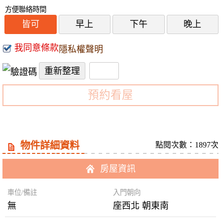
方便聯絡時間
皆可
早上
下午
晚上
我同意條款
隱私權聲明
預約看屋
物件詳細資料
點閱次數：1897次
房屋資訊
車位/備註
入門朝向
無
座西北 朝東南