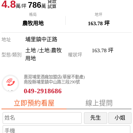
4.8
貸款
786
萬/坪
萬
試算
格局
地坪
農牧用地
163.78 坪
埔里鎮中正路
地址
土地 /土地:農牧
163.78 坪
型態/類別
權狀坪
用地
惠双埔里酒廠加盟店(華屋不動產)
南投縣埔里鎮中山路三段290號
049-2918686
立即預約看屋
線上提問
先生
小姐