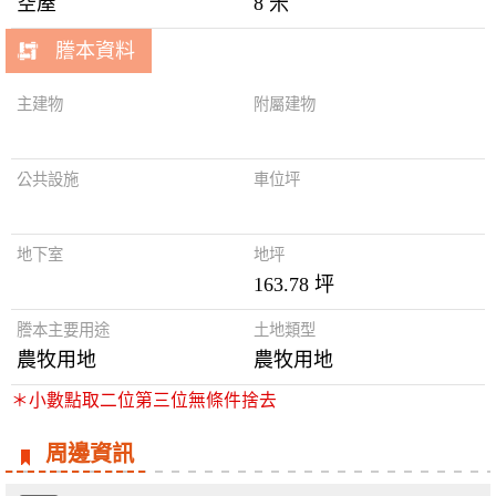
空屋
8 米
謄本資料
主建物
附屬建物
公共設施
車位坪
地下室
地坪
163.78 坪
謄本主要用途
土地類型
農牧用地
農牧用地
＊小數點取二位第三位無條件捨去
周邊資訊