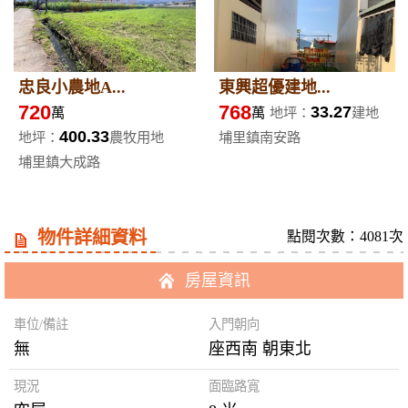
忠良小農地A...
東興超優建地...
720
768
33.27
萬
萬
地坪：
建地
400.33
地坪：
農牧用地
埔里鎮南安路
埔里鎮大成路
物件詳細資料
點閱次數：4081次
房屋資訊
車位/備註
入門朝向
無
座西南 朝東北
現況
面臨路寬