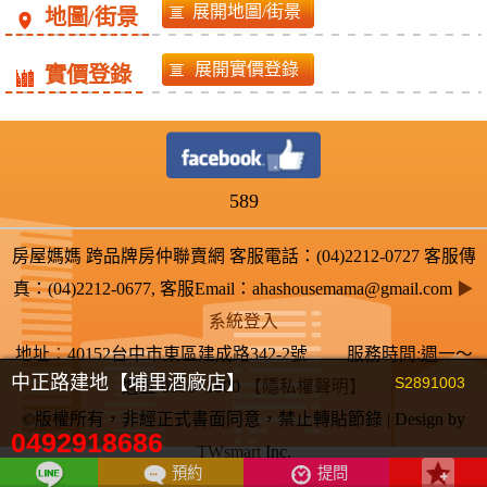
地圖/街景
實價登錄
589
房屋媽媽 跨品牌房仲聯賣網 客服電話：(04)2212-0727 客服傳
真：(04)2212-0677, 客服Email：ahashousemama@gmail.com
▶
系統登入
地址
：
40152台中市東區建成路342-2號 服務時間:週一～
中正路建地【埔里酒廠店】
S2891003
週五 0900~1800
【隱私權聲明】
©版權所有，非經正式書面同意，禁止轉貼節錄 | Design by
0492918686
TWsmart
Inc.