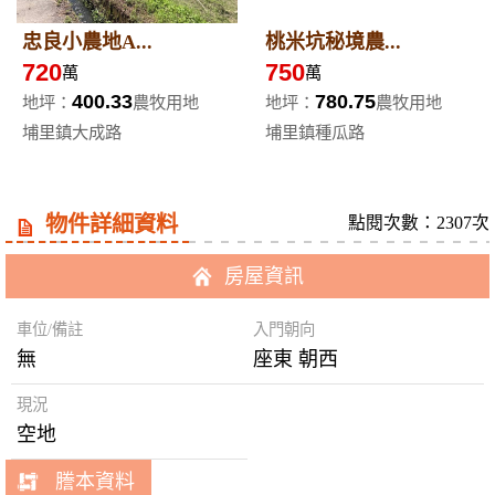
忠良小農地A...
桃米坑秘境農...
720
750
萬
萬
400.33
780.75
地坪：
農牧用地
地坪：
農牧用地
埔里鎮大成路
埔里鎮種瓜路
物件詳細資料
點閱次數：2307次
房屋資訊
車位/備註
入門朝向
無
座東 朝西
現況
空地
謄本資料