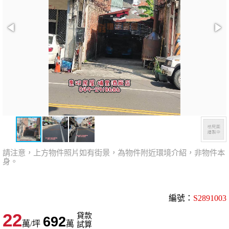
請注意，上方物件照片如有街景，為物件附近環境介紹，非物件本
身。
編號：
S2891003
22
貸款
692
萬/坪
萬
試算