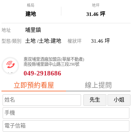
格局
地坪
建地
31.46 坪
埔里鎮
地址
土地 /土地:建地
31.46 坪
型態/類別
權狀坪
惠双埔里酒廠加盟店(華屋不動產)
南投縣埔里鎮中山路三段290號
049-2918686
立即預約看屋
線上提問
先生
小姐