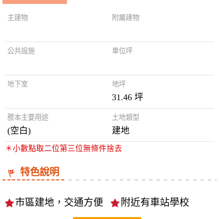
主建物
附屬建物
公共設施
車位坪
地下室
地坪
31.46 坪
謄本主要用途
土地類型
(空白)
建地
＊小數點取二位第三位無條件捨去
特色說明
市區建地，交通方便
附近有車站學校