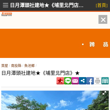
日月潭頭社建地★《埔里北門店》★,魚池鄉
[首頁]
買屋
/
南投縣
/
魚池鄉
/
日月潭頭社建地★《埔里北門店》★