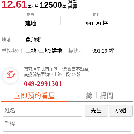
12.61
貸款
12500
萬/坪
萬
試算
格局
地坪
建地
991.29 坪
魚池鄉
地址
土地 /土地:建地
991.29 坪
型態/類別
權狀坪
惠双埔里北門加盟店(喬鑫富不動產)
南投縣埔里鎮中山路二段157號
049-2991301
立即預約看屋
線上提問
先生
小姐