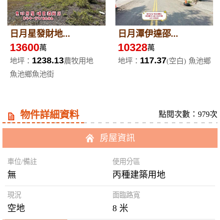
日月星發財地...
日月潭伊達邵...
13600
10328
萬
萬
1238.13
117.37
地坪：
農牧用地
地坪：
(空白)
魚池鄉
魚池鄉魚池街
物件詳細資料
點閱次數：979次
房屋資訊
車位/備註
使用分區
無
丙種建築用地
現況
面臨路寬
空地
8 米