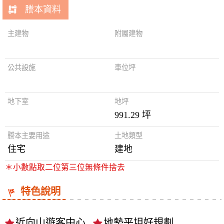
謄本資料
主建物
附屬建物
公共設施
車位坪
地下室
地坪
991.29 坪
謄本主要用途
土地類型
住宅
建地
＊小數點取二位第三位無條件捨去
特色說明
近向山遊客中心
地勢平坦好規劃