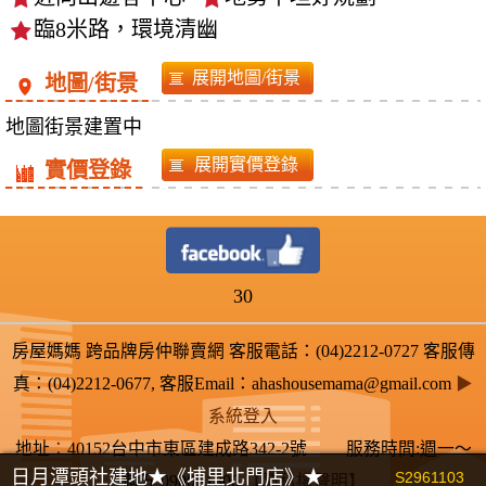
臨8米路，環境清幽
地圖/街景
地圖街景建置中
實價登錄
30
房屋媽媽 跨品牌房仲聯賣網 客服電話：(04)2212-0727 客服傳
真：(04)2212-0677, 客服Email：ahashousemama@gmail.com
▶
系統登入
地址
：
40152台中市東區建成路342-2號 服務時間:週一～
日月潭頭社建地★《埔里北門店》★
S2961103
週五 0900~1800
【隱私權聲明】