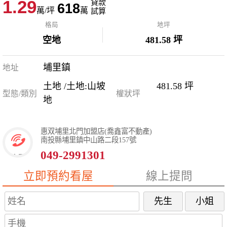
1.29
貸款
618
萬/坪
萬
試算
格局
地坪
空地
481.58 坪
埔里鎮
地址
土地 /土地:山坡
481.58 坪
型態/類別
權狀坪
地
惠双埔里北門加盟店(喬鑫富不動產)
南投縣埔里鎮中山路二段157號
049-2991301
立即預約看屋
線上提問
先生
小姐