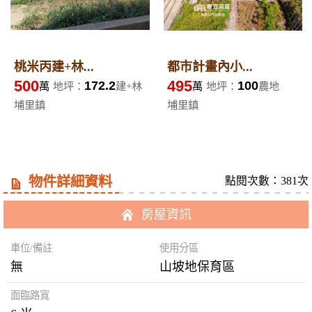
桃米丙建+林...
都市計畫內小...
500
495
172.2
100
萬
地坪：
建+林
萬
地坪：
農地
埔里鎮
埔里鎮
物件詳細資料
點閱次數：381次
房屋資訊
車位/備註
使用分區
無
山坡地保育區
面臨路寬