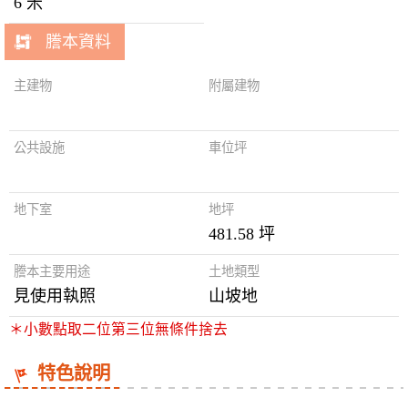
6 米
謄本資料
主建物
附屬建物
公共設施
車位坪
地下室
地坪
481.58 坪
謄本主要用途
土地類型
見使用執照
山坡地
＊小數點取二位第三位無條件捨去
特色說明