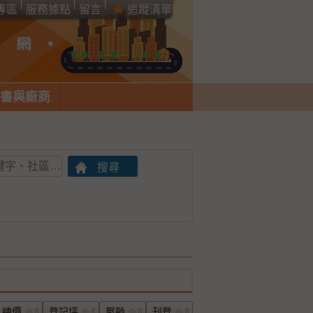
專區
服務據點
留言
追蹤清單
書與廠商
總價
登記坪
屋齡
刊登