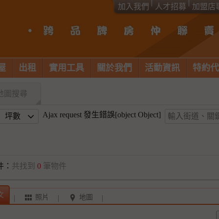
加入我們
人才招募
加盟店
屋
出租
實用工具
關於我們
活動資訊
特約代
地圖搜尋
Ajax request 發生錯誤[object Object]
坪數
件：
共找到
0
筆物件
文
照片
地圖