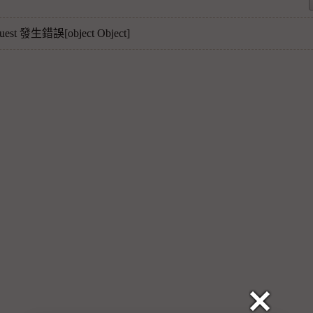
quest 發生錯誤[object Object]