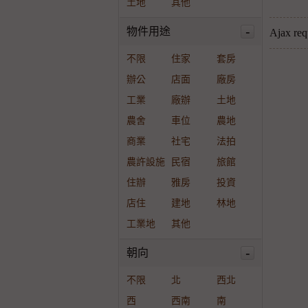
土地
其他
-
物件用途
Ajax re
不限
住家
套房
辦公
店面
廠房
工業
廠辦
土地
農舍
車位
農地
商業
社宅
法拍
農許設施
民宿
旅館
住辦
雅房
投資
店住
建地
林地
工業地
其他
-
朝向
不限
北
西北
西
西南
南