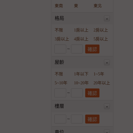
東南
東
東北
-
格局
不限
1房以上
2房以上
3房以上
4房以上
5房以上
~
-
屋齡
不限
1年以下
1~5年
5~10年
10~20年
20年以上
~
-
樓層
~
-
車位