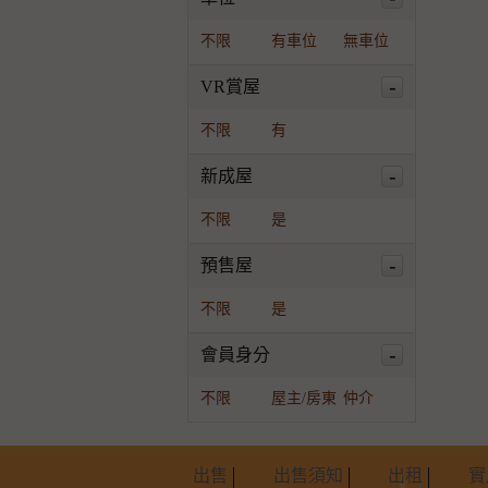
不限
有車位
無車位
-
VR賞屋
不限
有
-
新成屋
不限
是
-
預售屋
不限
是
-
會員身分
不限
屋主/房東
仲介
出售
出售須知
出租
實