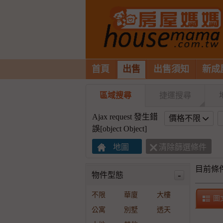
首頁
出售
出售須知
新成
區域搜尋
捷運搜尋
Ajax request 發生錯
價格不限
誤[object Object]
目前條
-
物件型態
不限
華廈
大樓
圖
公寓
別墅
透天