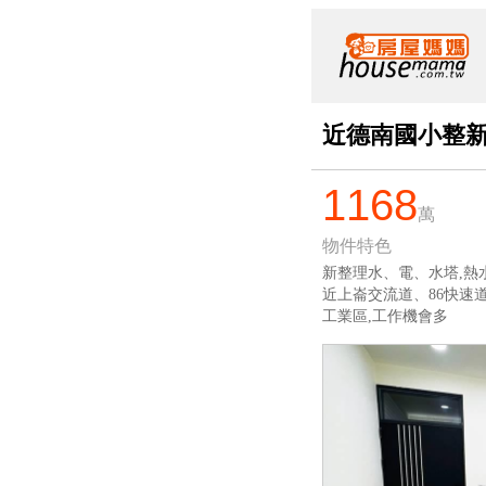
近德南國小整
1168
萬
物件特色
新整理水、電、水塔,熱
近上崙交流道、86快速
工業區,工作機會多