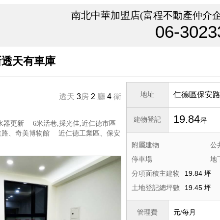
南北中華加盟店(富程不動產仲介企
06-3023
新透天有車庫
仁德區保安
地址
透天
3
房
2
廳
4
衛
19.84
建物登記
坪
水器更新 6米活巷,採光佳,近仁德市區
道路、奇美博物館 近仁德工業區、保安
附屬建物
公
停車場
地
19.84 坪
分項面積主建物
19.45 坪
土地登記總坪數
管理費
元/每月