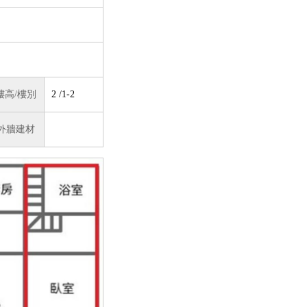
樓高/樓別
2 /1-2
外牆建材