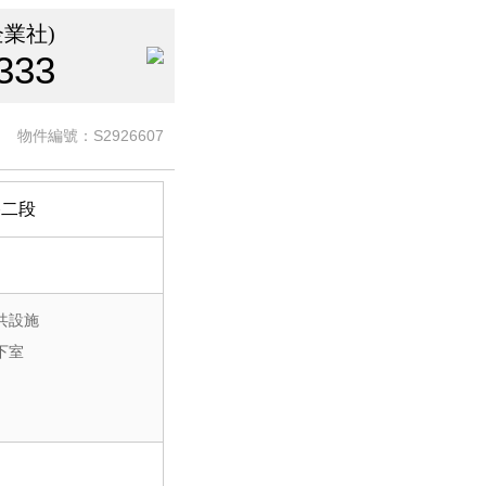
業社)
333
S2926607
物件編號：
路二段
共設施
下室