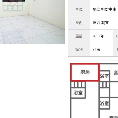
車位
獨立車位/車庫
座向
座西 朝東
屋齡
47.9 年
類別
住家