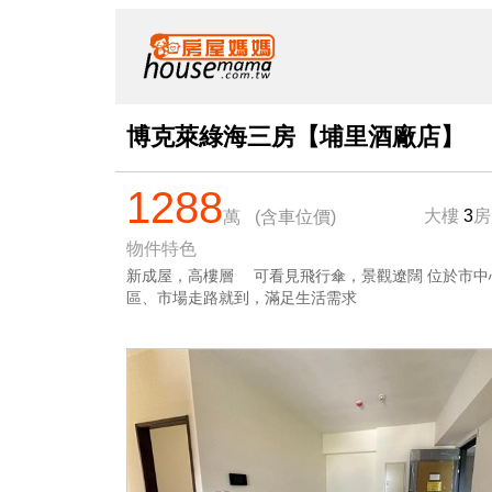
博克萊綠海三房【埔里酒廠店】
1288
大樓
3
萬
(含車位價)
物件特色
新成屋，高樓層 可看見飛行傘，景觀遼闊 位於市中
區、市場走路就到，滿足生活需求